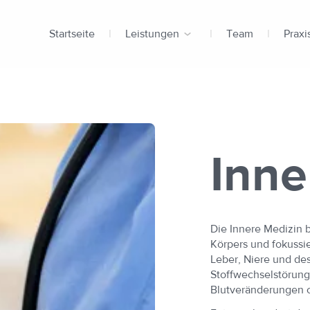
Startseite
Leistungen
Team
Praxi
Knochen- und Gelenkchirurgie
Dermatologie
Manuelle Therapie
Inne
Innere Medizin
Diagnostik
Weitere Leistungen
Die Innere Medizin b
Körpers und fokussie
Leber, Niere und des
Stoffwechselstörun
Blutveränderungen o