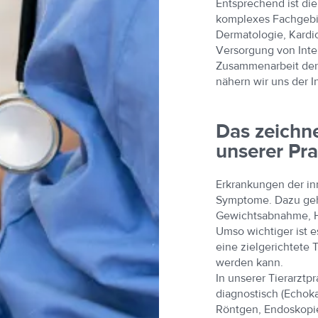
Entsprechend ist die
komplexes Fachgebie
Dermatologie, Kardi
Versorgung von Inte
Zusammenarbeit der
nähern wir uns der 
Das zeichne
unserer Pra
Erkrankungen der in
Symptome. Dazu geh
Gewichtsabnahme, Ha
Umso wichtiger ist e
eine zielgerichtete 
werden kann.
In unserer Tierarztp
diagnostisch (Echoka
Röntgen, Endoskopie