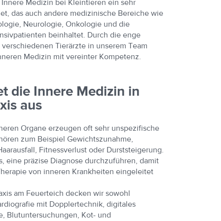
 Innere Medizin bei Kleintieren ein sehr
t, das auch andere medizinische Bereiche wie
ologie, Neurologie, Onkologie und die
nsivpatienten beinhaltet. Durch die enge
 verschiedenen Tierärzte in unserem Team
Inneren Medizin mit vereinter Kompetenz.
t die Innere Medizin in
xis aus
neren Organe erzeugen oft sehr unspezifische
ören zum Beispiel Gewichtszunahme,
arausfall, Fitnessverlust oder Durststeigerung.
s, eine präzise Diagnose durchzuführen, damit
Therapie von inneren Krankheiten eingeleitet
raxis am Feuerteich decken wir sowohl
rdiografie mit Dopplertechnik, digitales
, Blutuntersuchungen, Kot- und